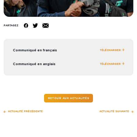
PARTAGEZ
Communiqué en français
TÉLÉCHARGER
Communiqué en anglais
TÉLÉCHARGER
RETOUR AUX ACTUALITÉS
Navigation
ACTUALITÉ PRÉCÉDENTE
ACTUALITÉ SUIVANTE
de
l'article