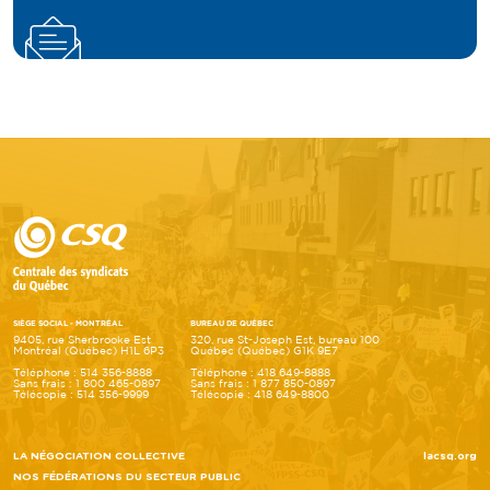
SIÈGE SOCIAL - MONTRÉAL
BUREAU DE QUÉBEC
9405, rue Sherbrooke Est
320, rue St-Joseph Est, bureau 100
Montréal (Québec) H1L 6P3
Québec (Québec) G1K 9E7
Téléphone : 514 356-8888
Téléphone : 418 649-8888
Sans frais : 1 800 465-0897
Sans frais : 1 877 850-0897
Télécopie : 514 356-9999
Télécopie : 418 649-8800
LA NÉGOCIATION COLLECTIVE
lacsq.org
NOS FÉDÉRATIONS DU SECTEUR PUBLIC