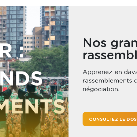
Nos gra
rassemb
Apprenez-en dava
rassemblements q
négociation.
CONSULTEZ LE DOS