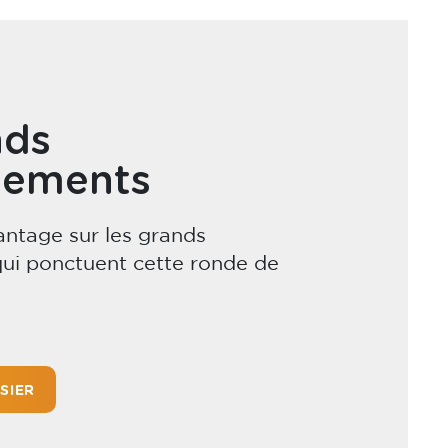
nds
lements
ntage sur les grands
ui ponctuent cette ronde de
SIER