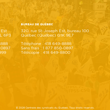
BUREAU DE QUÉBEC
 Est
320, rue St-Joseph Est, bureau 100
1L 6P3
Québec (Québec) G1K 9E7
8888
Téléphone : 418 649-8888
5-0897
Sans frais : 1 877 850-0897
9999
Télécopie : 418 649-8800
© 2026 Centrale des syndicats du Québec. Tous droits réservés.