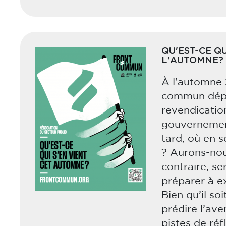
QU'EST-CE QU
L'AUTOMNE?
À l’automne 
commun dépo
revendicatio
gouvernemen
tard, où en s
? Aurons-nou
contraire, s
préparer à e
Bien qu’il so
prédire l’ave
pistes de réf