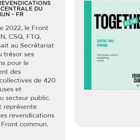
REVENDICATIONS
 CENTRALE DU
UN - FR
e 2022, le Front
N, CSQ, FTQ,
it au Secrétariat
u trésor ses
ns pour le
ent des
collectives de 420
euses et
du secteur public.
 représente
 des revendications
 Front commun.