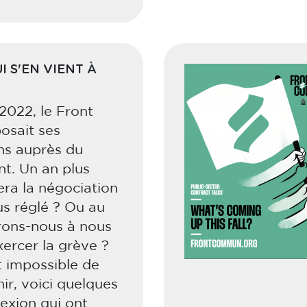
I S'EN VIENT À
2022, le Front
sait ses
ns auprès du
t. Un an plus
era la négociation
s réglé ? Ou au
erons-nous à nous
xercer la grève ?
it impossible de
nir, voici quelques
lexion qui ont