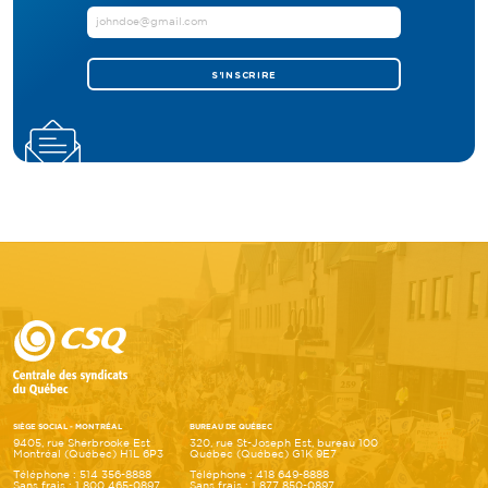
S'INSCRIRE
SIÈGE SOCIAL - MONTRÉAL
BUREAU DE QUÉBEC
9405, rue Sherbrooke Est
320, rue St-Joseph Est, bureau 100
Montréal (Québec) H1L 6P3
Québec (Québec) G1K 9E7
Téléphone : 514 356-8888
Téléphone : 418 649-8888
Sans frais : 1 800 465-0897
Sans frais : 1 877 850-0897